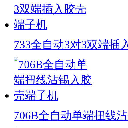
733全自动3对3双端
706B全自动单端扭线