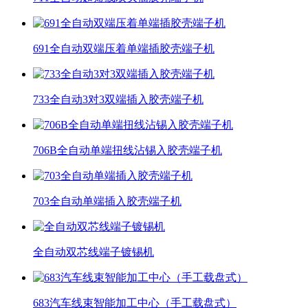
691全自动双端压着单端插胶壳端子机
733全自动3对3双端插入胶壳端子机
706B全自动单端扭线沾锡入胶壳端子机
703全自动单端插入胶壳端子机
全自动双芯线端子镀锡机
683汽车线束智能加工中心（手工载盘式）