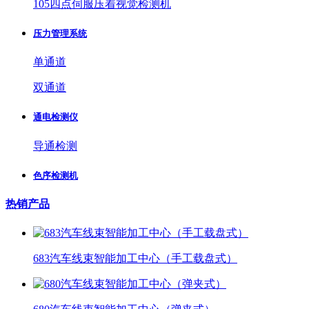
105四点伺服压着视觉检测机
压力管理系统
单通道
双通道
通电检测仪
导通检测
色序检测机
热销产品
683汽车线束智能加工中心（手工载盘式）