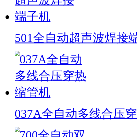
501全自动超声波焊接
037A全自动多线合压