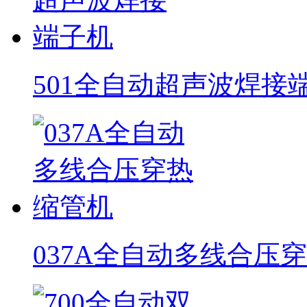
501全自动超声波焊接
037A全自动多线合压