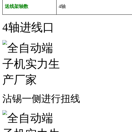
送线架轴数
4
轴
4轴进线口
沾锡一侧进行扭线