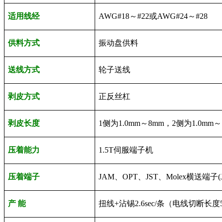
适用线经
AWG#18
～
#22或
AWG#24～
#28
供料方式
振动盘供料
送线方式
轮子送线
剥皮方式
正反丝杠
剥皮长度
1
侧为
1.0mm
～
8mm
，
2
侧为
1.0mm
～
压着能力
1.5T
伺服端子机
压着端子
JAM
、
OPT
、
JST
、
Molex
横送端子
(
产
能
扭线
+
沾锡
2.6sec/
条（电线切断长度