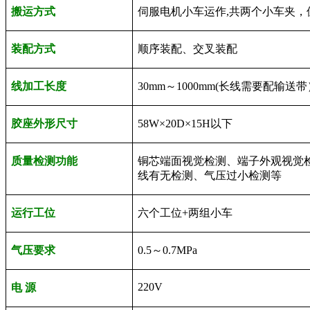
搬运方式
伺服电机小车运作
,
共两个小车夹
装配方式
顺序装配、交叉装配
线加工长度
30mm
～
1000mm(
长线需要配输送带
胶座外形尺寸
58W
×
20D
×
15H
以下
质量检测功能
铜芯端面视觉检测、端子外观视觉
线有无检测、气压过小检测等
运行工位
六个工位
+
两组小车
气压要求
0.5
～
0.7MPa
220V
电
源