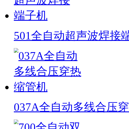
501全自动超声波焊接
037A全自动多线合压