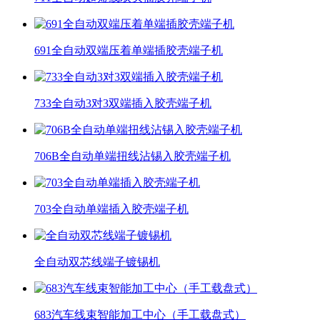
691全自动双端压着单端插胶壳端子机
733全自动3对3双端插入胶壳端子机
706B全自动单端扭线沾锡入胶壳端子机
703全自动单端插入胶壳端子机
全自动双芯线端子镀锡机
683汽车线束智能加工中心（手工载盘式）