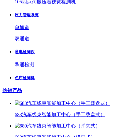
105四点伺服压着视觉检测机
压力管理系统
单通道
双通道
通电检测仪
导通检测
色序检测机
热销产品
683汽车线束智能加工中心（手工载盘式）