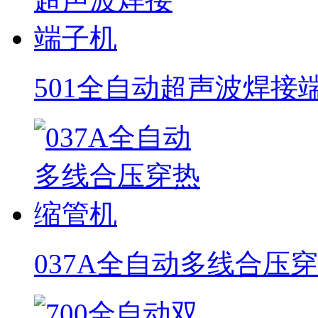
501全自动超声波焊接
037A全自动多线合压