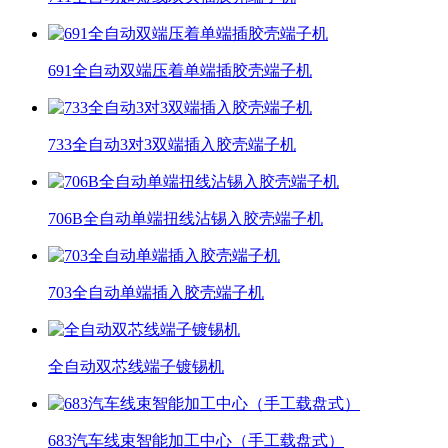
691全自动双端压着单端插胶壳端子机
733全自动3对3双端插入胶壳端子机
706B全自动单端扭线沾锡入胶壳端子机
703全自动单端插入胶壳端子机
全自动双芯线端子镀锡机
683汽车线束智能加工中心（手工载盘式）