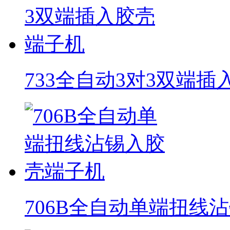
733全自动3对3双端
706B全自动单端扭线