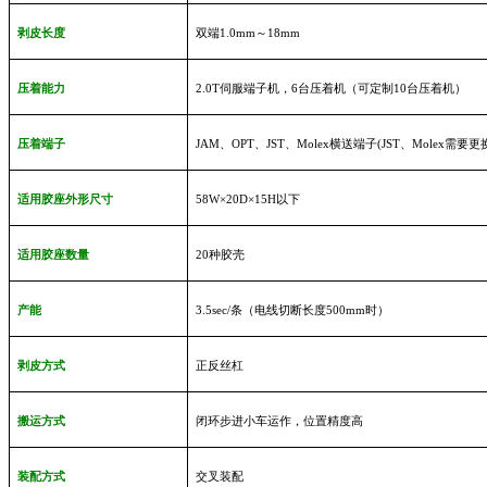
剥皮长度
双端
1.0mm
～
18mm
压着能力
2.0T
伺服端子机，6台压着机（可定制10台压着机）
压着端子
JAM
、
OPT
、
JST
、
Molex
横送端子
(JST
、
Molex
需要更
适用胶座外形尺寸
58W
×
20D
×
15H
以下
适用胶座数量
20
种胶壳
产能
3.5sec/
条（电线切断长度
500mm
时）
剥皮方式
正反丝杠
搬运方式
闭环步进小车运作，位置精度高
装配方式
交叉装配