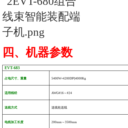
四、机器参数
EVT-683
占地尺寸、重量
5400W
×42
00D
约
4000Kg
适用线经
AWG#16
～
#24
送线方式
送线轮送线
电线加工长度
200mm
～3500
mm