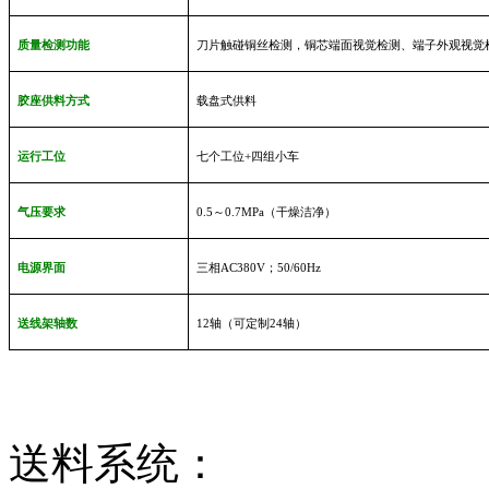
质量检测功能
刀片触碰铜丝检测，铜芯端面视觉检测、端子外观视觉
胶座供料方式
载盘式供料
运行工位
七个工位
+
四组小车
气压要求
0.5
～
0.7MPa（干燥洁净）
电源界面
三相AC380V；50/60Hz
送线架轴数
12
轴（可定制24轴）
送料系统：