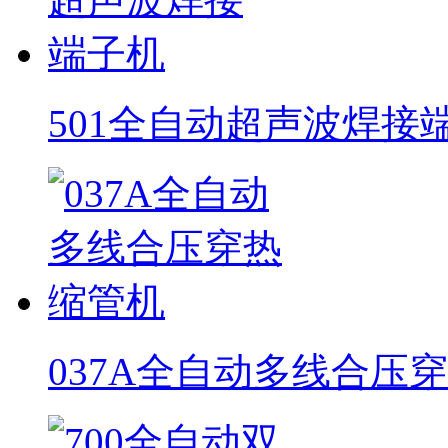
501全自动超声波焊接
037A全自动多线合压