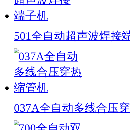
501全自动超声波焊接
037A全自动多线合压