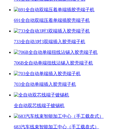
691全自动双端压着单端插胶壳端子机
733全自动3对3双端插入胶壳端子机
706B全自动单端扭线沾锡入胶壳端子机
703全自动单端插入胶壳端子机
全自动双芯线端子镀锡机
683汽车线束智能加工中心（手工载盘式）