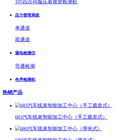
105四点伺服压着视觉检测机
压力管理系统
单通道
双通道
通电检测仪
导通检测
色序检测机
热销产品
683汽车线束智能加工中心（手工载盘式）