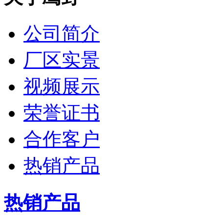
公司简介
厂区实景
视频展示
荣誉证书
合作客户
热销产品
热销产品