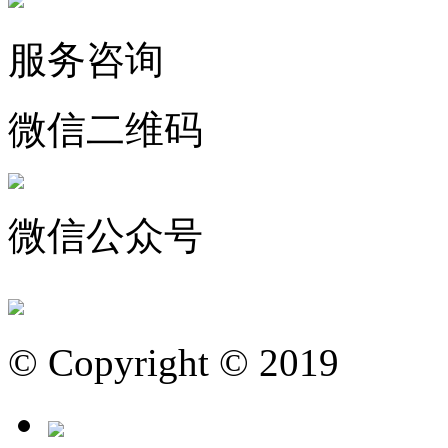
服务咨询
微信二维码
微信公众号
© Copyright © 2019