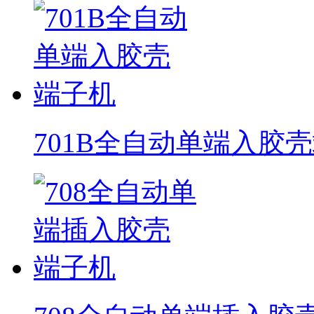
701B全自动单端入胶