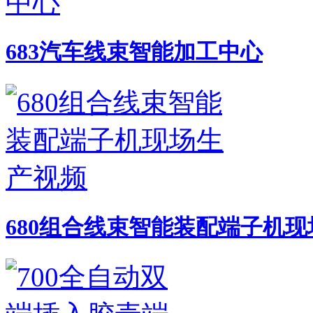
683汽车线束智能加工中心
680组合线束智能装配端子机