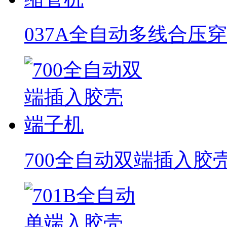
037A全自动多线合压
700全自动双端插入胶