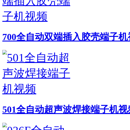
700全自动双端插入胶壳端子机
501全自动超声波焊接端子机视