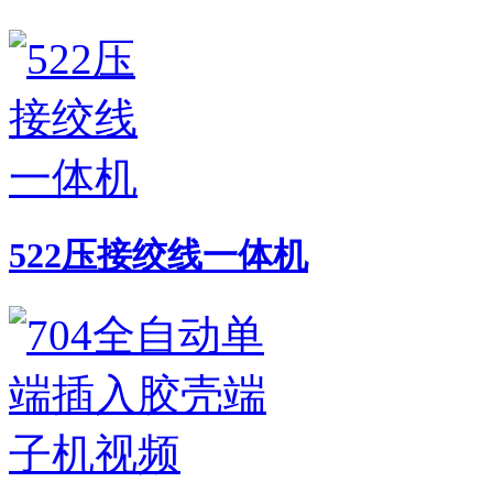
522压接绞线一体机