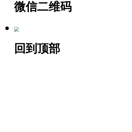
微信二维码
回到顶部