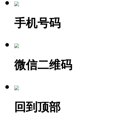
手机号码
微信二维码
回到顶部