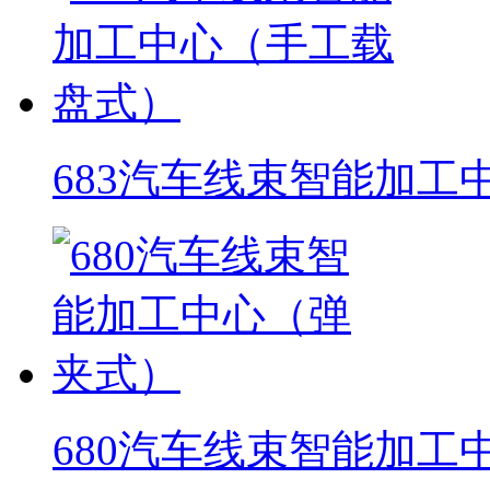
683汽车线束智能加工
680汽车线束智能加工