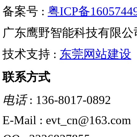
备案号 :
粤ICP备1605744
广东鹰野智能科技有限公
技术支持 :
东莞网站建设
联系方式
电话
: 136-8017-0892
E-Mail : evt_cn@163.com