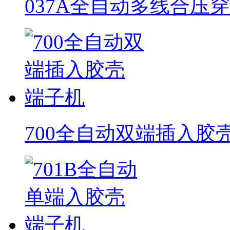
037A全自动多线合压
700全自动双端插入胶