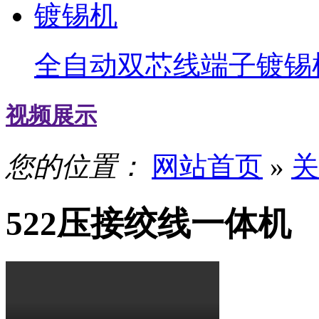
全自动双芯线端子镀锡
视频展示
您的位置：
网站首页
»
关
522压接绞线一体机