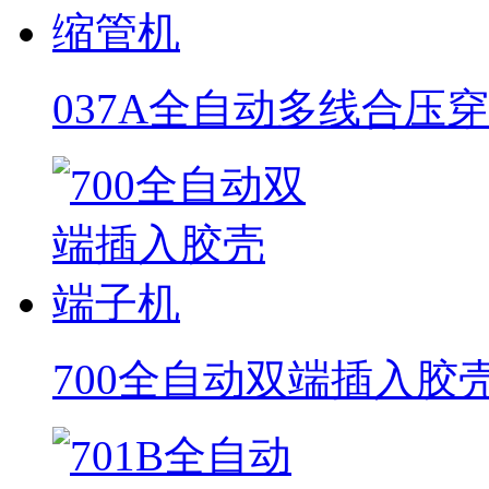
037A全自动多线合压
700全自动双端插入胶