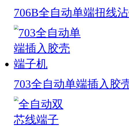
706B全自动单端扭线
703全自动单端插入胶