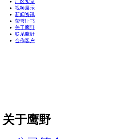
厂区实景
视频展示
新闻资讯
荣誉证书
关于鹰野
联系鹰野
合作客户
关于鹰野