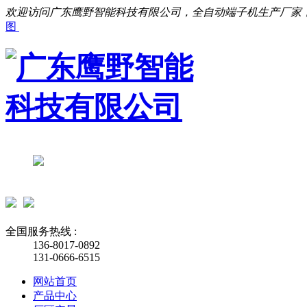
欢迎访问广东鹰野智能科技有限公司，全自动端子机生产厂家
图
全国服务热线 :
136-8017-0892
131-0666-6515
网站首页
产品中心