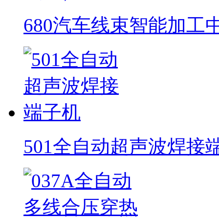
680汽车线束智能加工
501全自动超声波焊接