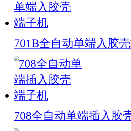
701B全自动单端入胶
708全自动单端插入胶