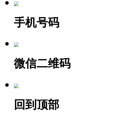
手机号码
微信二维码
回到顶部