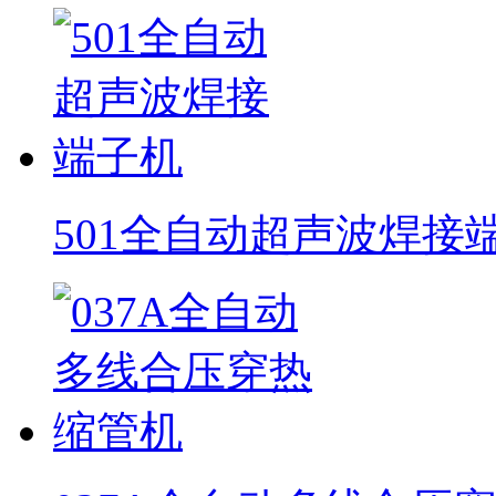
501全自动超声波焊接