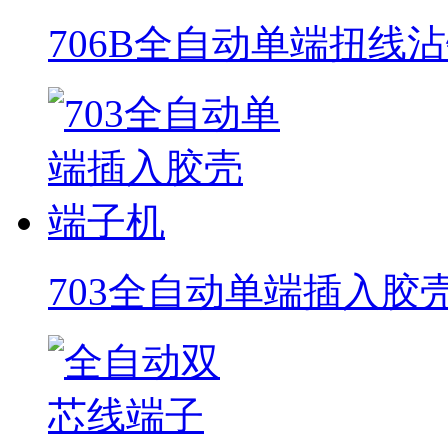
706B全自动单端扭线
703全自动单端插入胶