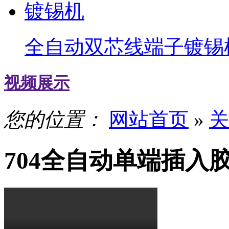
全自动双芯线端子镀锡
视频展示
您的位置：
网站首页
»
关
704全自动单端插入