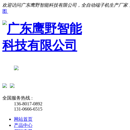
欢迎访问广东鹰野智能科技有限公司，全自动端子机生产厂家
图
全国服务热线 :
136-8017-0892
131-0666-6515
网站首页
产品中心