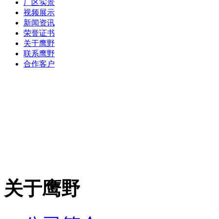
厂区实景
视频展示
新闻资讯
荣誉证书
关于鹰野
联系鹰野
合作客户
关于鹰野