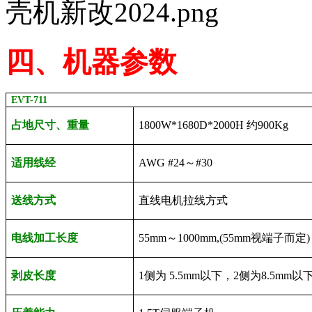
四
、机器参数
EVT-711
占地尺寸、重量
1800W*1680D*2000H
约
900Kg
适用线经
AWG #24
～
#30
送线方式
直线电机拉线方式
电线加工长度
55mm
～
1000mm,(55mm
视端子而定
)
剥皮长度
1
侧为
5.5mm以下
，
2
侧为
8.5mm以