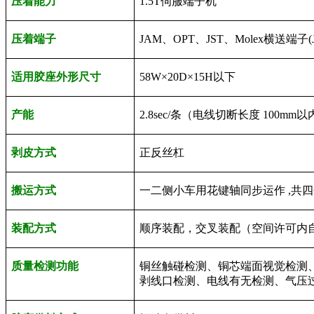
压着能力
1.5T
伺服端子机
压着端子
JAM
、
OPT
、
JST
、
Molex
横送端子
(
适用胶座外形尺寸
58W
×
20D
×
15H
以下
产能
2.8sec/
条（电线切断长度
100mm
以
剥皮方式
正反丝杠
搬运方式
一二侧小车用花键轴同步运作
,
共
装配方式
顺序装配，交叉装配（空间许可内
质量检测功能
铜丝触碰检测、铜芯端面视觉检测
剥线口检测、电线有无检测、气压