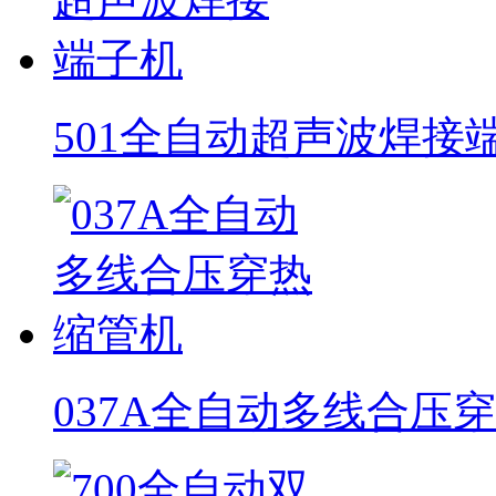
501全自动超声波焊接
037A全自动多线合压