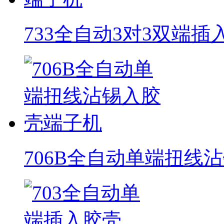
733全自动3对3双端
706B全自动单端扭线