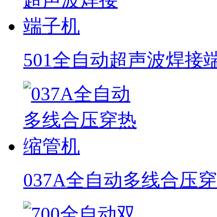
501全自动超声波焊接
037A全自动多线合压