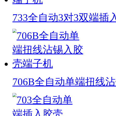
733全自动3对3双端
706B全自动单端扭线