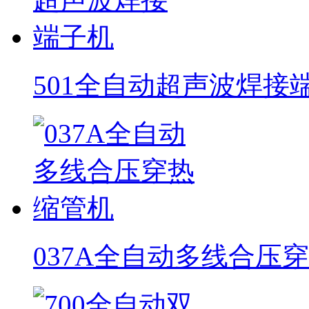
501全自动超声波焊接
037A全自动多线合压