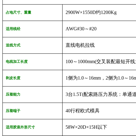
2900W×1550D约1200Kg
占地尺寸、重量
AWG#30～#20
适用线经
直线电机拉线
送线方式
100～1000mm(交叉装配最短开线为
电线加工长度
1侧为1.0～16mm，2侧为1.0～16
剥皮长度
3台1.5T(配索路压力系统：单通
压着能力
40行程欧式模具
压着端子
58W×20D×15H以下
适用胶座外形尺寸