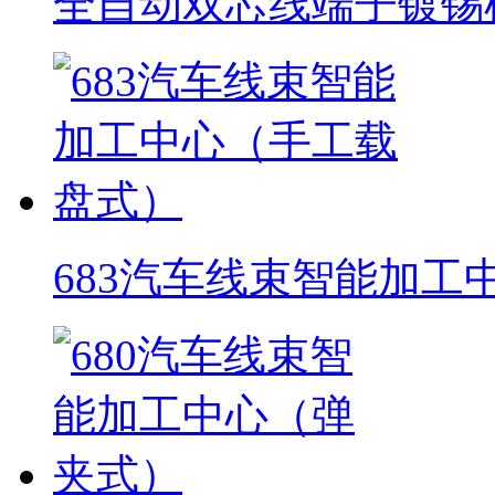
全自动双芯线端子镀锡
683汽车线束智能加工