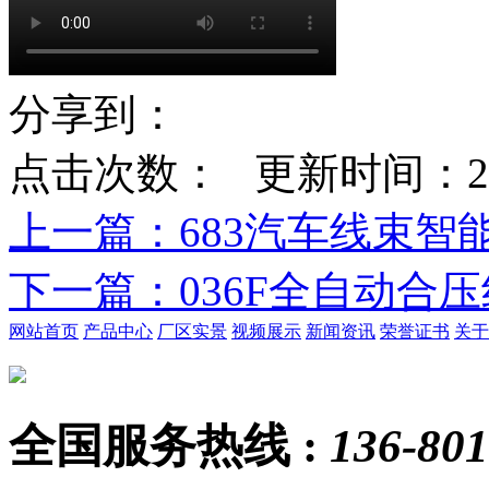
分享到：
点击次数：
更新时间：2023-
上一篇
：683汽车线束智
下一篇
：036F全自动合
网站首页
产品中心
厂区实景
视频展示
新闻资讯
荣誉证书
关于
全国服务热线 :
136-801