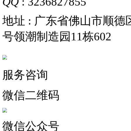
QQ
: 3236827855
地址 : 广东省佛山市顺
号领潮制造园11栋602
服务咨询
微信二维码
微信公众号