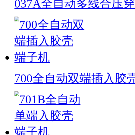
037A全自动多线合压
700全自动双端插入胶