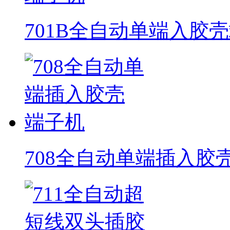
701B全自动单端入胶
708全自动单端插入胶