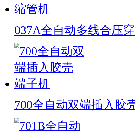
037A全自动多线合压
700全自动双端插入胶