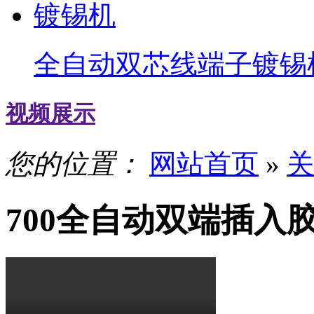
全自动双芯线端子镀锡
视频展示
您的位置：
网站首页
»
关
700全自动双端插入