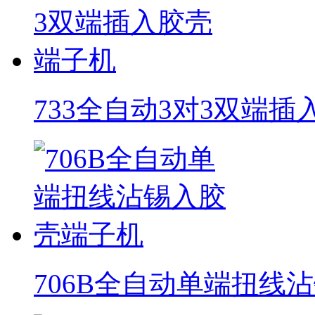
733全自动3对3双端
706B全自动单端扭线