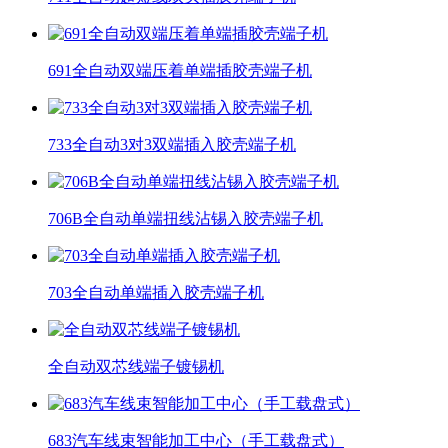
691全自动双端压着单端插胶壳端子机
733全自动3对3双端插入胶壳端子机
706B全自动单端扭线沾锡入胶壳端子机
703全自动单端插入胶壳端子机
全自动双芯线端子镀锡机
683汽车线束智能加工中心（手工载盘式）