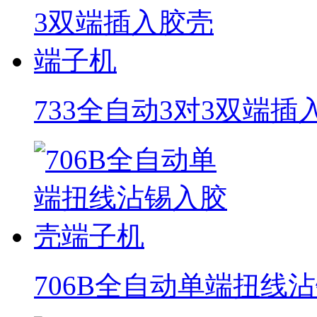
733全自动3对3双端
706B全自动单端扭线