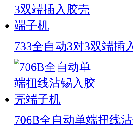
733全自动3对3双端
706B全自动单端扭线