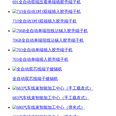
691全自动双端压着单端插胶壳端子机
733全自动3对3双端插入胶壳端子机
706B全自动单端扭线沾锡入胶壳端子机
703全自动单端插入胶壳端子机
全自动双芯线端子镀锡机
683汽车线束智能加工中心（手工载盘式）