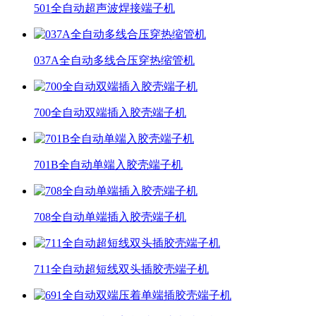
501全自动超声波焊接端子机
037A全自动多线合压穿热缩管机
700全自动双端插入胶壳端子机
701B全自动单端入胶壳端子机
708全自动单端插入胶壳端子机
711全自动超短线双头插胶壳端子机