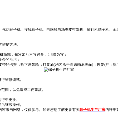
气动端子机、接线端子机、电脑线自动剥皮打端机、插针机端子机、金线
常维护方法。
顶部，每次加油不宜过多，2-3滴为宜；
多余的油污；
轮卡簧→拆下皮带轮→打黄油(均匀涂于高速轴承表面)→恢复(注：拆
进行维修调试。
压范围，以免造成工伤事故。
运行中更换。
然后继续操作。
容来自网络，仅供参考。如果您想了解更多有关
端子机生产厂家
的详细