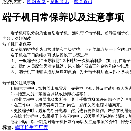
您的位置：
网站首页
»
新闻资讯
»
鹰野资讯
端子机日常保养以及注意事项
端子机可以分类为全自动端子机、连剥带打端子机、超静音端子机、
内容，欢迎阅读！
端子机日常保养：
端子机的维护分为日常维护和二级维护。下面简单介绍一下它的日
端子机在平日的维护可以按照以下步骤进行:
１、一般端子机冲压导轨需1-2小时加一次机油润滑，加油孔在端子机
２、操作人员应每天清洁机器，以去除机器表面的杂物和灰尘以及
３、端子机主速轴承必须每周加黄油：打开端子机后盖→拆下从动皮带
端子机的注意事项：
1.操作过程中，如机器出现异常，先关掉电源，并及时请机修人员
2.非指定人员严禁擅自调试或拆卸机器零件。
3.作业过程中，机器电源未断开，禁止手指或身体任何部位进入冲
4.在工作中，如果需要离开工作岗位，必须关闭电源才能离开。
5.更换端子时，必须先断开电源，然后进行更换操作。严禁在机器
6.在操作过程中，如果端子卡在刀模中，必须用剪刀或挑针清除，
感谢阅读，以上就是对端子机日常保养以及注意事项的介绍，部分内
标签:
端子机生产厂家