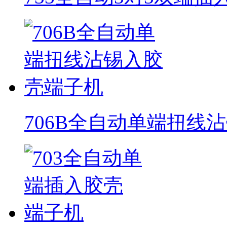
706B全自动单端扭线