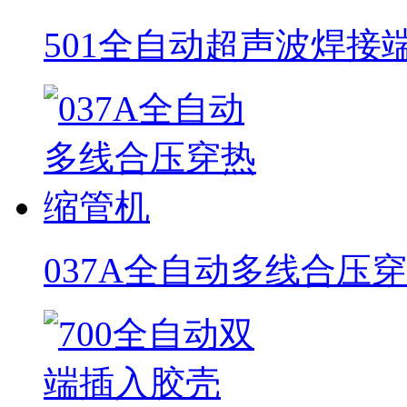
501全自动超声波焊接
037A全自动多线合压