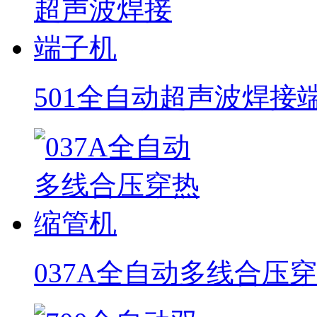
501全自动超声波焊接
037A全自动多线合压