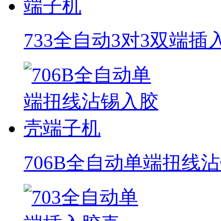
733全自动3对3双端
706B全自动单端扭线