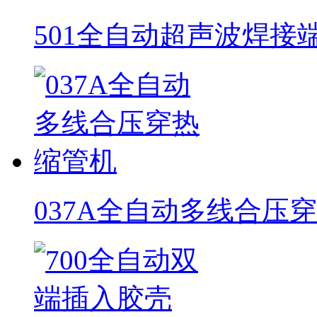
501全自动超声波焊接
037A全自动多线合压