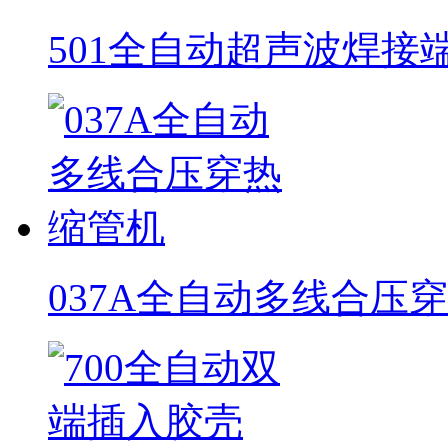
501全自动超声波焊接
037A全自动多线合压