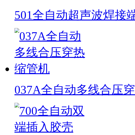
501全自动超声波焊接
037A全自动多线合压