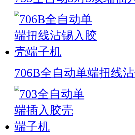
706B全自动单端扭线