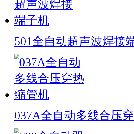
501全自动超声波焊接
037A全自动多线合压