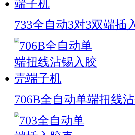
733全自动3对3双端
706B全自动单端扭线