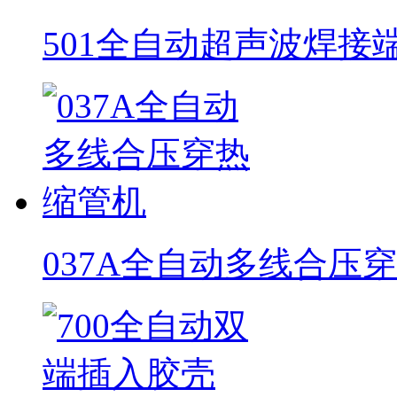
501全自动超声波焊接
037A全自动多线合压