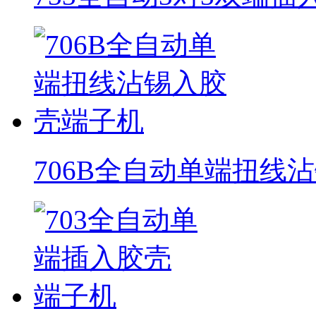
706B全自动单端扭线