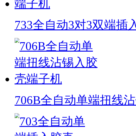
733全自动3对3双端
706B全自动单端扭线