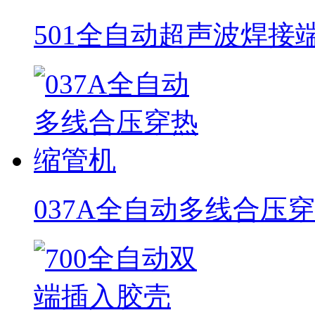
501全自动超声波焊接
037A全自动多线合压