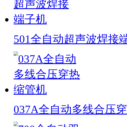
501全自动超声波焊接
037A全自动多线合压