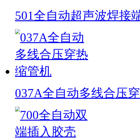
501全自动超声波焊接
037A全自动多线合压