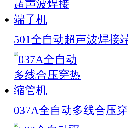
501全自动超声波焊接
037A全自动多线合压