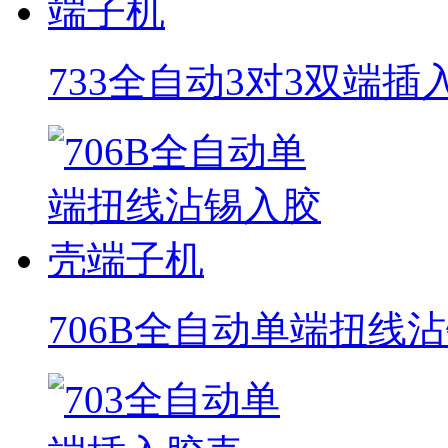
733全自动3对3双端
706B全自动单端扭线