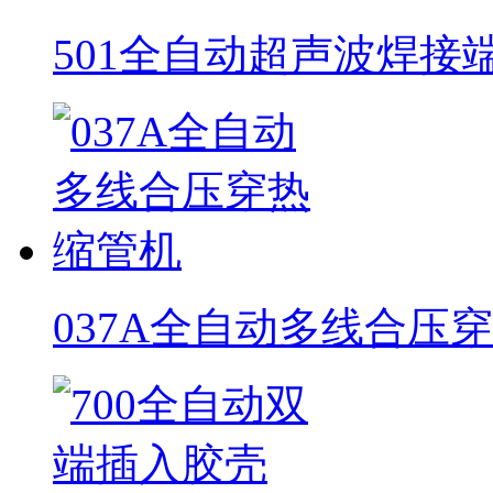
501全自动超声波焊接
037A全自动多线合压