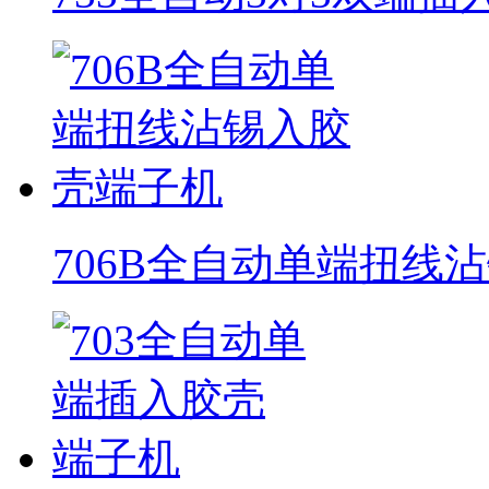
706B全自动单端扭线