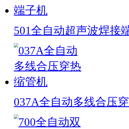
501全自动超声波焊接
037A全自动多线合压