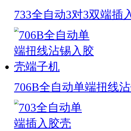
733全自动3对3双端
706B全自动单端扭线