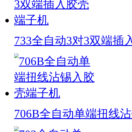
733全自动3对3双端
706B全自动单端扭线