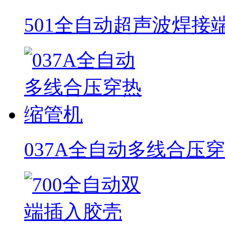
501全自动超声波焊接
037A全自动多线合压