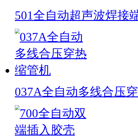
501全自动超声波焊接
037A全自动多线合压