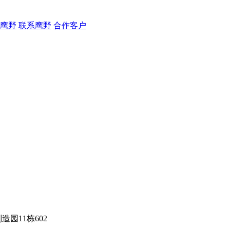
鹰野
联系鹰野
合作客户
园11栋602