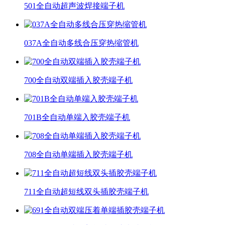
501全自动超声波焊接端子机
037A全自动多线合压穿热缩管机
700全自动双端插入胶壳端子机
701B全自动单端入胶壳端子机
708全自动单端插入胶壳端子机
711全自动超短线双头插胶壳端子机