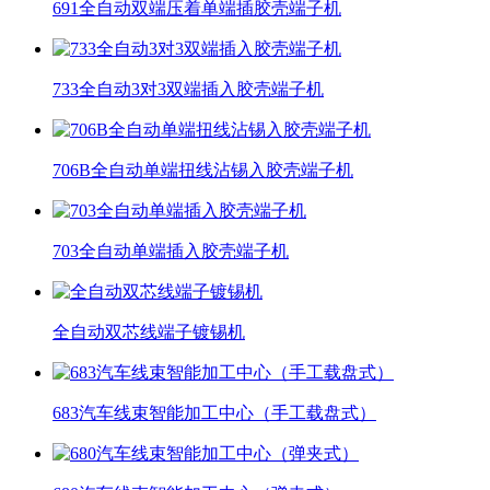
691全自动双端压着单端插胶壳端子机
733全自动3对3双端插入胶壳端子机
706B全自动单端扭线沾锡入胶壳端子机
703全自动单端插入胶壳端子机
全自动双芯线端子镀锡机
683汽车线束智能加工中心（手工载盘式）