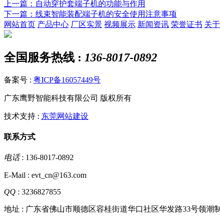
上一篇
：自动穿护套端子机的功能与作用
下一篇
：线束智能装配端子机的安全使用注意事项
网站首页
产品中心
厂区实景
视频展示
新闻资讯
荣誉证书
关于
全国服务热线 :
136-8017-0892
备案号 :
粤ICP备16057449号
广东鹰野智能科技有限公司 版权所有
技术支持 :
东莞网站建设
联系方式
电话
: 136-8017-0892
E-Mail : evt_cn@163.com
QQ
: 3236827855
地址 : 广东省佛山市顺德区容桂街道华口社区华发路33号领潮制造