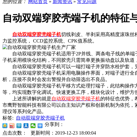
您的位置：
网站首页
»
新闻资讯
»
常见问题
自动双端穿胶壳端子机的特征
自动双端穿胶壳端子机
切线剥皮、半剥采用高精度滚珠丝杆
力监控系统， CCD监控系统、CPK值系统。
自动双端穿胶壳端子机适用于2P并线、两条电子线的单端子压接及
子机采用模块化结构，不同胶壳只需简单更换振动盘以及轨道
自动双端穿胶壳端子机可以一端打端子并穿防水栓护套，另
自动双端穿胶壳端子机采用电脑操作界面，对端子进行全自
析，压接不良时会发出警报并自动筛选出不良品。
自动双端穿胶壳端子机平移方式处理打端子，此结构操作方
等，均实现数字化调试。快速更换工序，模块化设计，维护方
上述所讲解的就是
自动双端穿胶壳端子机
的特征也优势，
市鹰野智能科技有限公司以自主知识产权和创新机制为依托，
理仪等系列化产品。
标签:
自动双端穿胶壳端子机
分享到：
点击次数：
更新时间：2019-12-23 18:00:04