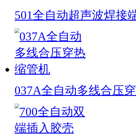
501全自动超声波焊接
037A全自动多线合压