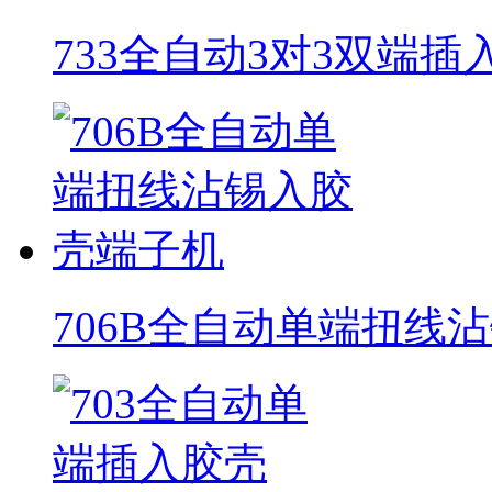
733全自动3对3双端
706B全自动单端扭线