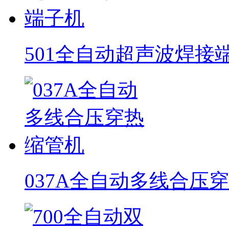
501全自动超声波焊接
037A全自动多线合压