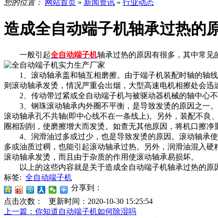
您的位置：
网站首页
»
新闻资讯
»
行业动态
造成全自动端子机轴承过热的
一般引起
全自动端子机
轴承过热的原因有很多，其中常见
1、滚动轴承盖和轴互相磨擦。由于端子机装配时轴的轴线和
则滚动轴承发烫，情况严重会出烟，大型高速电机相擦处会迅
2、传动带过紧或全自动端子机与被驱动器机械的轴中心不
3、钢珠滚动轴承內外圈不平衡，是导致发烫的原因之一。端
滚动轴承孔不共轴(即中心线不在一条线上)。另外，装配不
圈相刮削，使磨擦增大而发烫。如查无其他原因，将机口擦净
4、润滑油过多或过少，也是导致发烫的原因。滚动轴承使用
多或油质过稠，也能引起滚动轴承过热。另外，润滑油混入硬
滚动轴承发烫，而且由于杂质的作用使滚动轴承易损坏。
以上的这些内容就是关于造成全自动端子机轴承过热的原因
标签:
全自动端子机
分享到：
点击次数：
更新时间：2020-10-30 15:25:54
上一篇
：你知道自动端子机如何除湿吗