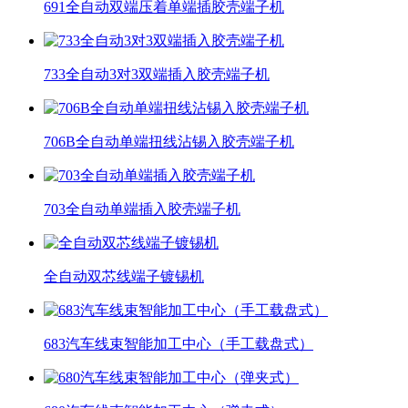
691全自动双端压着单端插胶壳端子机
733全自动3对3双端插入胶壳端子机
706B全自动单端扭线沾锡入胶壳端子机
703全自动单端插入胶壳端子机
全自动双芯线端子镀锡机
683汽车线束智能加工中心（手工载盘式）