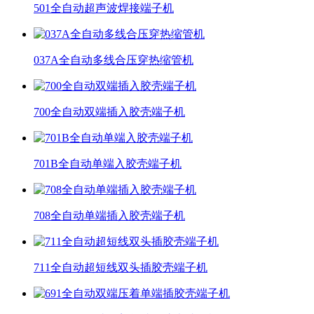
501全自动超声波焊接端子机
037A全自动多线合压穿热缩管机
700全自动双端插入胶壳端子机
701B全自动单端入胶壳端子机
708全自动单端插入胶壳端子机
711全自动超短线双头插胶壳端子机