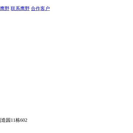
鹰野
联系鹰野
合作客户
园11栋602