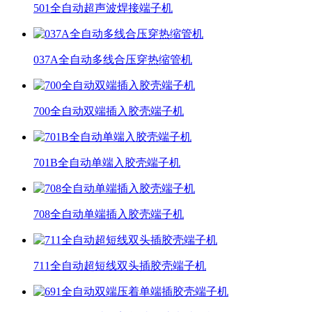
501全自动超声波焊接端子机
037A全自动多线合压穿热缩管机
700全自动双端插入胶壳端子机
701B全自动单端入胶壳端子机
708全自动单端插入胶壳端子机
711全自动超短线双头插胶壳端子机