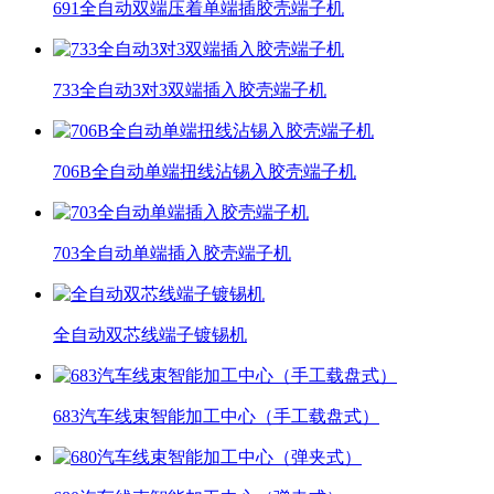
691全自动双端压着单端插胶壳端子机
733全自动3对3双端插入胶壳端子机
706B全自动单端扭线沾锡入胶壳端子机
703全自动单端插入胶壳端子机
全自动双芯线端子镀锡机
683汽车线束智能加工中心（手工载盘式）