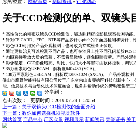
您的位置：
网站首页
»
新闻资讯
»
行业动态
关于CCD检测仪的单、双镜头
* 高性价比的精密双镜头CCD检测仪，能达到精密投影机观察检测功能
* 针对CF CARD、FPC、BTB等产品多针小pitch的平面度检测和调针
* 彩色CCD可用於产品外观检测，也可改为立式检查正位度。
* 通过更换治具可以检测不同产品，也可在治具上挖不同孔闪塑胶POS
* 肉眼直接看放大后的萤幕，不需看显微镜，避免眼睛疲劳。产品外观
* 影像稳定，CCD影像暗亮、对比、快门大小等都可由软体控制，调试
* 35万画素彩色USBCAM，解析度640x480 (VGA)。
* 130万画素彩色USBCAM，解析度1280x1024 (SXGA)。 产品外观检测
佛山市鹰野智能科技有限公司位于广东省佛山市顺德区科技创新中心，公
能、信息技术与自动化技术深度融合，服务并帮助传统的劳动密集型工厂
分享到：
点击次数：
更新时间：2019-07-24 11:20:54
上一篇
：关于双镜头CCD检测仪的全面介绍
下一篇
：教你如何选择机器视觉软件
网站首页
产品中心
厂区实景
视频展示
新闻资讯
荣誉证书
关于