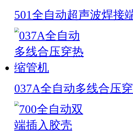
501全自动超声波焊接
037A全自动多线合压