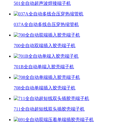
501全自动超声波焊接端子机
037A全自动多线合压穿热缩管机
700全自动双端插入胶壳端子机
701B全自动单端入胶壳端子机
708全自动单端插入胶壳端子机
711全自动超短线双头插胶壳端子机