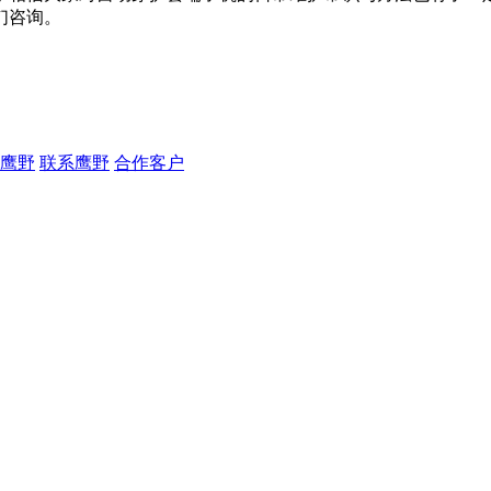
们咨询。
鹰野
联系鹰野
合作客户