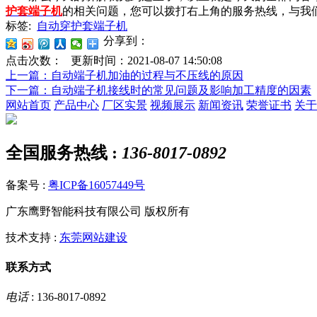
护套端子机
的相关问题，您可以拨打右上角的服务热线，与我
标签:
自动穿护套端子机
分享到：
点击次数：
更新时间：2021-08-07 14:50:08
上一篇
：自动端子机加油的过程与不压线的原因
下一篇
：自动端子机接线时的常见问题及影响加工精度的因素
网站首页
产品中心
厂区实景
视频展示
新闻资讯
荣誉证书
关于
全国服务热线 :
136-8017-0892
备案号 :
粤ICP备16057449号
广东鹰野智能科技有限公司 版权所有
技术支持 :
东莞网站建设
联系方式
电话
: 136-8017-0892