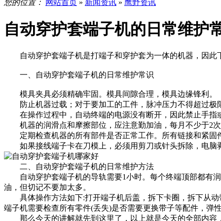
您的位置：
网站首页
»
新闻资讯
»
鹰野资讯
自动穿护套端子机的日常维护
自动穿护套端子机是打端子和穿护套为一体的机器，因此下
一、自动穿护套端子机的日常维护常识
模具夹具必须精确牢固。模具间隙合理，模具边缘锋利。
防止机器过载；对于要加工的工件，脉冲压力不得超过极
在操作过程中，自动终端的电源没有断开，因此禁止手指或
机器的润滑点和摩擦部位，应注意勤加油，每月不少于2次
定期检查机器的所有部件是否正常工作。所有链接和紧固件
如果接线端子卡在刀模上，必须用剪刀或针头拆除，电脑剥
二、自动穿护套端子机的日常维护方法
自动穿护套端子机的导轨需要1小时。每个终端顶部都有润滑
油，但切记不要加太多。
具体操作方法如下:打开端子机后盖，拆下卡圈，拆下从动带轮
端子机需要检查所有零件(丢失)是否需要更换带子等配件，弹
那么今天的讲解就先到这里了，以上就是今天的全部内容，