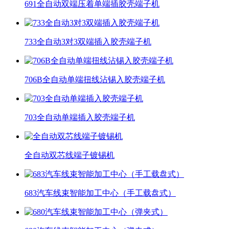
691全自动双端压着单端插胶壳端子机
733全自动3对3双端插入胶壳端子机
706B全自动单端扭线沾锡入胶壳端子机
703全自动单端插入胶壳端子机
全自动双芯线端子镀锡机
683汽车线束智能加工中心（手工载盘式）