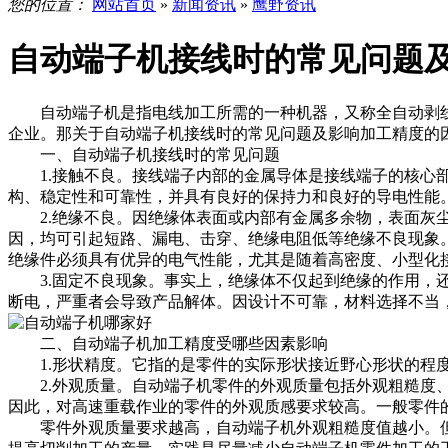
您的位置：
网站首页
»
新闻资讯
»
鹰野资讯
自动端子机接线时的常见问题
自动端子机是指电线加工所需的一种机器，又称全自动剥线
企业。那关于自动端子机接线时的常见问题及影响加工精度的
一、自动端子机接线时的常见问题
1.接触不良。接线端子内部的金属导体是接线端子的核心部
构、稳定性和可靠性，并具有良好的保持力和良好的导电性能
2.绝缘不良。因绝缘体表面或内部有金属多余物，表面灰尘
因，均可引起短路、漏电、击穿、绝缘电阻低等绝缘不良现象
绝缘件必须具有优异的电气性能，尤其是随着高密度、小型化
3.固定不良现象。事实上，绝缘体不仅起到绝缘的作用，还
断电，严重者会导致产品解体。因设计不可靠，材料选择不当
二、自动端子机加工精度受哪些因素影响
1.形状精度。它指的是零件的实际形状接近野心形状的程度
2.外观质量。自动端子机零件的外观质量包括外观粗糙度、
因此，对高速重载作业的零件的外观质感要求较高。一般零件的
零件外观质量要求越高，自动端子机外观粗糙度值越小。但