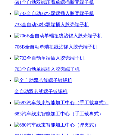
691全自动双端压着单端插胶壳端子机
733全自动3对3双端插入胶壳端子机
706B全自动单端扭线沾锡入胶壳端子机
703全自动单端插入胶壳端子机
全自动双芯线端子镀锡机
683汽车线束智能加工中心（手工载盘式）