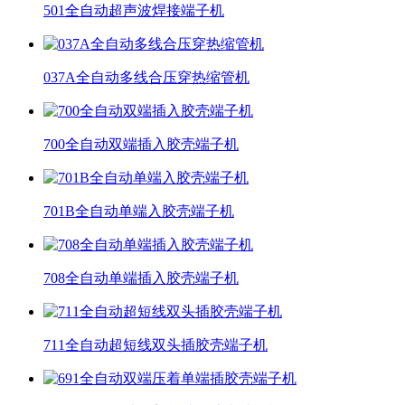
501全自动超声波焊接端子机
037A全自动多线合压穿热缩管机
700全自动双端插入胶壳端子机
701B全自动单端入胶壳端子机
708全自动单端插入胶壳端子机
711全自动超短线双头插胶壳端子机