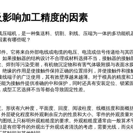
及影响加工精度的因素
压端机，是一种集送料、切割、剥线、压端为一体的多功能机器
因素有哪些呢？
件。它将来自外部电线或电缆的电压、电流或信号传递给与其
。如果接触器的结构设计不合理或材料选择不当，接触器的接触
、焊剂等污染受潮，有机物沉淀物和有害气体吸附膜与表面水
。绝缘的作用是使接触件保持正确的位置排列，并使接触件和接
接线端子的广泛使用，其有效壁厚越来越薄。对于模具的精度和
能为接触件提供准确的中和保护，同时还具有安装定位、锁紧
，成型工艺选择不当等都会导致固定性差。
。形状有六种度，平面度、回度、阅读柱度、线概括度和面概
外层硬化程度和外观剩余应力的性质和大小。零件的外观质量
图纸上只标明外观粗糙度的要求。外观粗糙度通常由一般算术平
是有些零件的外观出于外观或者清洗的考虑，需要光线，而尖端