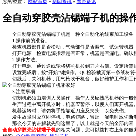
您的位置：
网站首页
»
新闻资讯
»
鹰野资讯
全自动穿胶壳沾锡端子机的操
全自动穿胶壳沾锡端子机是一种全自动化的线束加工设备，
1.操作前的准备。
检查机器部件是否松动，气动部件是否漏气。试运转机器，
打开电源，检查电源指示是否正常，机器是否漏电。确认切
2.操作方法。
打开电源，通过送线轮将切割机拉到刀片右侧。设定所需规格
设置完成后，按“开始”键操作。QC检验裁剪第一条线材符
切线后，关闭机器，用气枪吹干机台，做好维护工作和工作场
3.注意事项
切割机必须由培训人员操作。操作人员应熟悉机器的一般性
生产过程中离开机器时，机器应暂停，以便人们离开机器
机器运转时，请勿将手指靠近刀座及夹头，以免夹伤。
发生故障时应立即停机，电路短路，冒烟，漏电时应切断电
那么今天的讲解就先到这里了，以上就是今天的全部内容，
全自动穿胶壳沾锡端子机
的相关问题，您可以拨打右上角的服