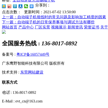
标签:
全自动穿胶壳沾锡端子机
分享到：
点击次数：
更新时间：2021-07-02 13:50:00
上一篇
：自动端子机接线时的常见问题及影响加工精度的因素
下一篇
：自动端子机的日常保养事项与调试方法有哪些
网站首页
产品中心
厂区实景
视频展示
新闻资讯
荣誉证书
关于
全国服务热线 :
136-8017-0892
备案号 :
粤ICP备16057449号
广东鹰野智能科技有限公司 版权所有
技术支持 :
东莞网站建设
联系方式
电话
: 136-8017-0892
E-Mail : evt_cn@163.com