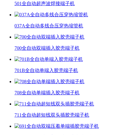
501全自动超声波焊接端子机
037A全自动多线合压穿热缩管机
700全自动双端插入胶壳端子机
701B全自动单端入胶壳端子机
708全自动单端插入胶壳端子机
711全自动超短线双头插胶壳端子机