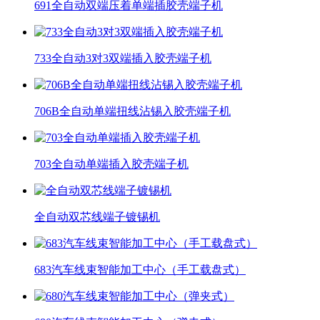
691全自动双端压着单端插胶壳端子机
733全自动3对3双端插入胶壳端子机
706B全自动单端扭线沾锡入胶壳端子机
703全自动单端插入胶壳端子机
全自动双芯线端子镀锡机
683汽车线束智能加工中心（手工载盘式）