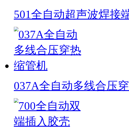
501全自动超声波焊接
037A全自动多线合压