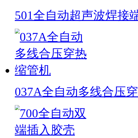
501全自动超声波焊接
037A全自动多线合压