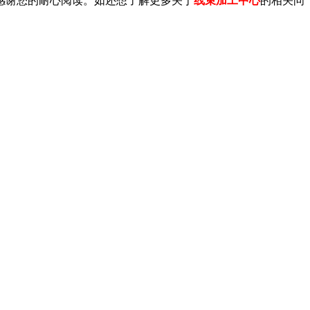
感谢您的耐心阅读。如还想了解更多关于
线束加工中心
的相关问