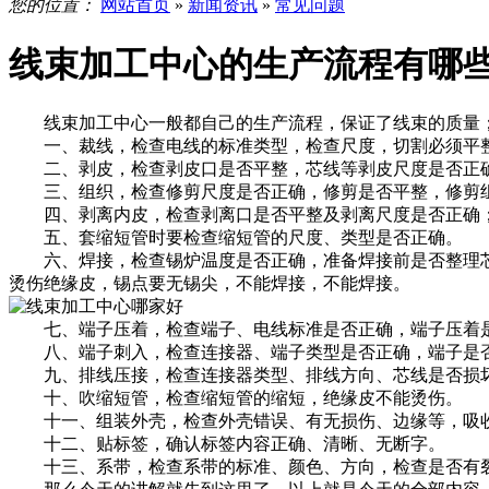
您的位置：
网站首页
»
新闻资讯
»
常见问题
线束加工中心的生产流程有哪
线束加工中心一般都自己的生产流程，保证了线束的质量；
一、裁线，检查电线的标准类型，检查尺度，切割必须平整
二、剥皮，检查剥皮口是否平整，芯线等剥皮尺度是否正
三、组织，检查修剪尺度是否正确，修剪是否平整，修剪组
四、剥离内皮，检查剥离口是否平整及剥离尺度是否正确；
五、套缩短管时要检查缩短管的尺度、类型是否正确。
六、焊接，检查锡炉温度是否正确，准备焊接前是否整理芯
烫伤绝缘皮，锡点要无锡尖，不能焊接，不能焊接。
七、端子压着，检查端子、电线标准是否正确，端子压着是
八、端子刺入，检查连接器、端子类型是否正确，端子是否
九、排线压接，检查连接器类型、排线方向、芯线是否损坏
十、吹缩短管，检查缩短管的缩短，绝缘皮不能烫伤。
十一、组装外壳，检查外壳错误、有无损伤、边缘等，吸收
十二、贴标签，确认标签内容正确、清晰、无断字。
十三、系带，检查系带的标准、颜色、方向，检查是否有