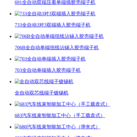
691全自动双端压着单端插胶壳端子机
733全自动3对3双端插入胶壳端子机
706B全自动单端扭线沾锡入胶壳端子机
703全自动单端插入胶壳端子机
全自动双芯线端子镀锡机
683汽车线束智能加工中心（手工载盘式）