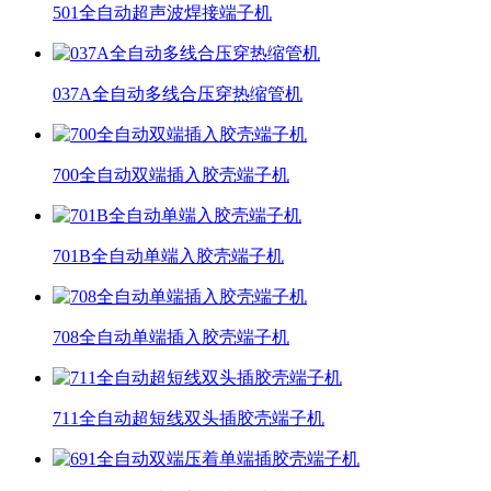
501全自动超声波焊接端子机
037A全自动多线合压穿热缩管机
700全自动双端插入胶壳端子机
701B全自动单端入胶壳端子机
708全自动单端插入胶壳端子机
711全自动超短线双头插胶壳端子机