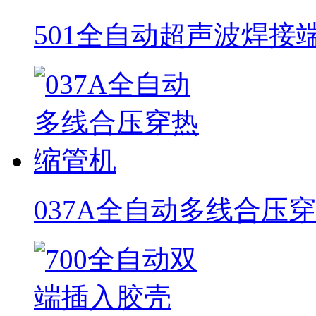
501全自动超声波焊接
037A全自动多线合压