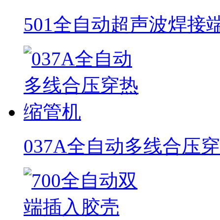
501全自动超声波焊接
037A全自动多线合压