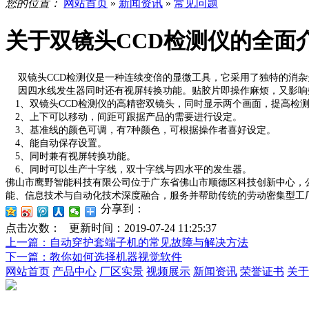
您的位置：
网站首页
»
新闻资讯
»
常见问题
关于双镜头CCD检测仪的全面
双镜头CCD检测仪是一种连续变倍的显微工具，它采用了独特的消杂
因四水线发生器同时还有视屏转换功能。贴胶片即操作麻烦，又影响效
1、双镜头CCD检测仪的高精密双镜头，同时显示两个画面，提高
2、上下可以移动，间距可跟据产品的需要进行设定。
3、基准线的颜色可调，有7种颜色，可根据操作者喜好设定。
4、能自动保存设置。
5、同时兼有视屏转换功能。
6、同时可以生产十字线，双十字线与四水平的发生器。
佛山市鹰野智能科技有限公司位于广东省佛山市顺德区科技创新中心，公
能、信息技术与自动化技术深度融合，服务并帮助传统的劳动密集型工厂
分享到：
点击次数：
更新时间：2019-07-24 11:25:37
上一篇
：自动穿护套端子机的常见故障与解决方法
下一篇
：教你如何选择机器视觉软件
网站首页
产品中心
厂区实景
视频展示
新闻资讯
荣誉证书
关于