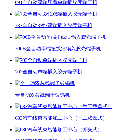
691全自动双端压着单端插胶壳端子机
733全自动3对3双端插入胶壳端子机
706B全自动单端扭线沾锡入胶壳端子机
703全自动单端插入胶壳端子机
全自动双芯线端子镀锡机
683汽车线束智能加工中心（手工载盘式）