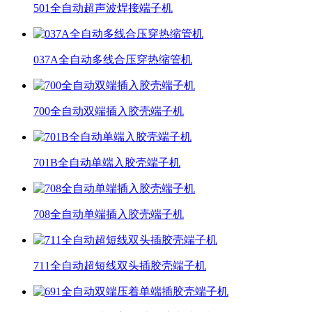
501全自动超声波焊接端子机
037A全自动多线合压穿热缩管机
700全自动双端插入胶壳端子机
701B全自动单端入胶壳端子机
708全自动单端插入胶壳端子机
711全自动超短线双头插胶壳端子机